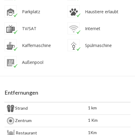
Parkplatz
Haustiere erlaubt
TV/SAT
Internet
Kaffemaschine
Spülmaschine
Außenpool
Entfernungen
1 km
Strand
1 Km
Zentrum
1Km
Restaurant