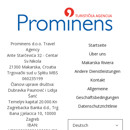
Prominens d.o.o. Travel
Startseite
Agency
Über uns
Ante Starčevića 32 - Centar
Sv.Nikola
Makarska Riviera
21300 Makarska, Croatia
Andere Dienstleistungen
Trgovački sud u Splitu MBS
060235199
Kontakt
Članovi uprave društva:
Allgemeine
Dubravka Paunović i Lidija
Šarić
Geschäftsbedingungen
Temeljni kapital 20.000.Kn
Datenschutzrichtlinie
Zagrebacka Banka d.d., Trg
Bana J.Jelacica 10, 10000
Zagreb
IBAN:
Deutsch