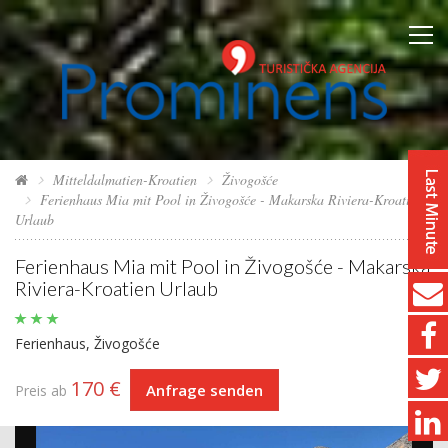
Mitteldalmatien-Kroatien
Živogošće
Ferienhaus Mia mit Pool in Živogošće - Makarska Riviera-Kroatien
Urlaub
Ferienhaus Mia mit Pool in Živogošće - Makarska
Riviera-Kroatien Urlaub
Ferienhaus, Živogošće
170 €
Anfrage senden
Preis ab